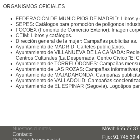
ORGANISMOS OFICIALES
FEDERACIÓN DE MUNICIPIOS DE MADRID: Libros y 
SEPES: Catálogos para promoción de polígonos industri
FOCOEX (Fomento de Comercio Exterior): Imagen corpor
CEIM: Libros y catálogos.
Dirección general de la mujer: Campañas publicitarias.
Ayuntamiento de MADRID: Carteles publicitarios.
Ayuntamiento de VILLANUEVA DE LA CAÑADA: Rediseño y
Centros Culturales (La Despernada, Centro Civico “El Cas
Ayuntamiento de TORRELODONES: Campañas mensuales
Ayuntamiento de LAS ROZAS: Campañas informativas para
Ayuntamiento de MAJADAHONDA: Campañas publicita
Ayuntamiento de VALLADOLID: Campañas concientizado
Ayuntamiento de EL ESPINAR (Segovia). Logotipos para
Nuestros clientes
Móvil: 655 77 37
Contacto
Fijo: 91 745 39 
Politica de privacidad