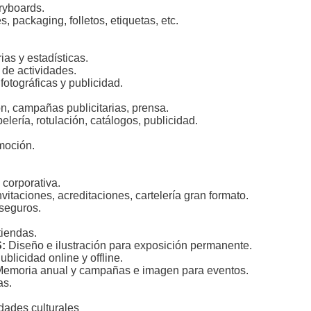
ryboards.
, packaging, folletos, etiquetas, etc.
as y estadísticas.
de actividades.
 fotográficas y publicidad.
ión, campañas publicitarias, prensa.
lería, rotulación, catálogos, publicidad.
moción.
corporativa.
taciones, acreditaciones, cartelería gran formato.
seguros.
tiendas.
S:
Diseño e ilustración para exposición permanente.
blicidad online y offline.
emoria anual y campañas e imagen para eventos.
as.
ades culturales