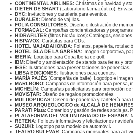
CONTINENTAL AIRLINES:
Christmas de navidad y sto
DIETER DE SHART
(Laboratorio farmacéutico): Envases
DYC:
Invitaciones y cartelería para eventos.
DURALEX:
Diseño de vajillas.
FOLIA CONSULTORES:
Diseño e ilustración de memori
FORMACAL:
Campañas concientizadoras y programas 
HIDRAFILTER (
filtros hidráulicos): Catálogos, sesiones
HISPAVOX:
Carátulas para CDs.
HOTEL MAJADAHONDA:
Folletos, papelería, rotulac
HOTEL ISLA DE LA GARENA:
Imagen corporativa, pape
IBERIA:
Logotipo para Copa Iberia de golf.
IBM:
Diseño y ambientación de stands para ferias y pro
IESE:
Ilustraciones para presentaciones de ponencias.
LIBSA EDICIONES: I
lustraciones para cuentos.
MARÍA PAJÉS
(Compañía de baile): Logotipo e imagen 
MARLBORO:
Campañas de información para prensa, invi
MICHELÍN:
Campañas publicitarias para promoción de 
MOVISTAR:
Diseño de regalos promocionales.
MULTIÓPTICAS:
Diseño de papelería y cartelería para 
MUSEO ARQUEOLOGICO de ALCALÁ DE HENARE
PARATI Plata
: Contenido y gestión de redes sociales. Pu
PLATAFORMA DEL VOLUNTARIADO DE ESPAÑA:
M
RETENA:
Folletos informativos y felicitaciones navideñ
SUZUKI:
Logotipo para modelo de automóvil.
TEATRO BULEVAR:
Campañas mensuales para activid