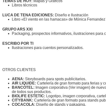
TEMAS DE HOY:
Mapas y Gráficos
Libros técnicos
LUCA DE TENA EDICIONES:
Diseño e Ilustración
Libro «El viento en las hamacas» de Mónica Fernandez
GRUPO ARS XXI
Packaging, prospectos informativos, ilustraciones para 
ESCRIBO POR TI
Ilustraciones para cuentos personalizados.
OTROS CLIENTES
AENA:
Storyboards para spots publicitarios.
AIR LIQUIDE:
Cartelería de gran formato para ferias y 
BANCOTEL:
Imagen corporativa (Ver imagen) de nuevas 
de todos sus productos.
BIOLIFE ESTETIC:
Logotipo, imagen corporativa, cartel
CITYBANK:
Cartelería de gran formato para stands publi
COCACOLA:
Diseño de stands y pakaging.