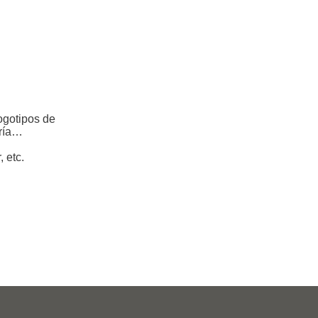
ogotipos de
ería…
 etc.